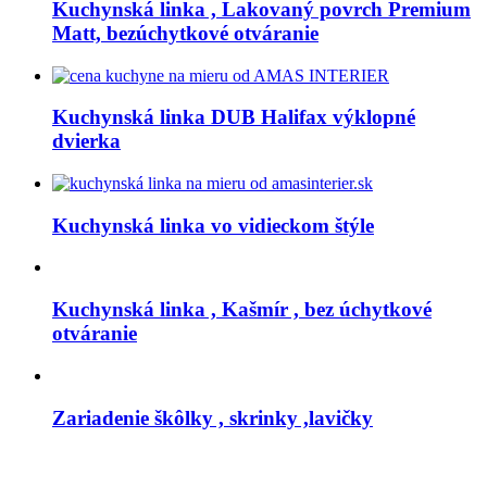
Kuchynská linka , Lakovaný povrch Premium
Matt, bezúchytkové otváranie
Kuchynská linka DUB Halifax výklopné
dvierka
Kuchynská linka vo vidieckom štýle
Kuchynská linka , Kašmír , bez úchytkové
otváranie
Zariadenie škôlky , skrinky ,lavičky