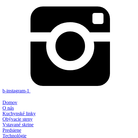
b-instagram-1
Domov
O nás
Kuchynské linky
Obývacie steny
Vstavané skrine
Predsiene
Technológie