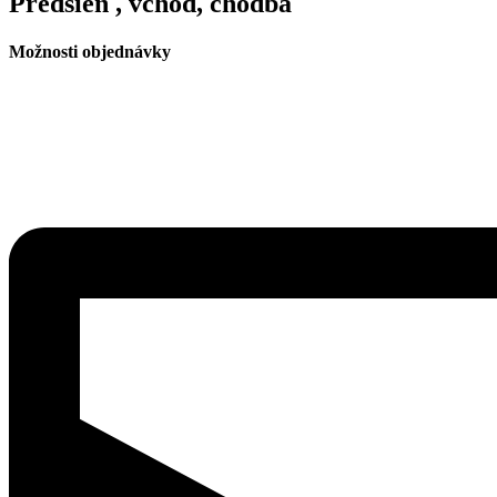
Predsieň , vchod, chodba
Možnosti objednávky