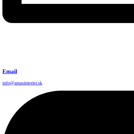
Email
info@amasinterier.sk