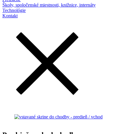
Školy, spoločenské miestnosti, knižnice, internáty
Technológie
Kontakt