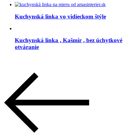
Kuchynská linka vo vidieckom štýle
Kuchynská linka , Kašmír , bez úchytkové
otváranie