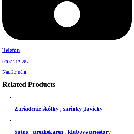
Telefón
0907 212 282
Napíšte nám
Related Products
Zariadenie škôlky , skrinky ,lavičky
Šatňa , prezliekareň , klubové priestory